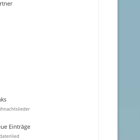
rtner
nks
hnachtslieder
ue Einträge
datenlied