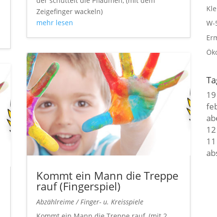
der schüttelt die Pflaumen, (mit dem
Kle
Zeigefinger wackeln)
mehr lesen
W-5
Er
Öko
Ta
19
fe
ab
12 
11
ab
Kommt ein Mann die Treppe
rauf (Fingerspiel)
Abzählreime / Finger- u. Kreisspiele
Kommt ein Mann die Treppe rauf, (mit 2