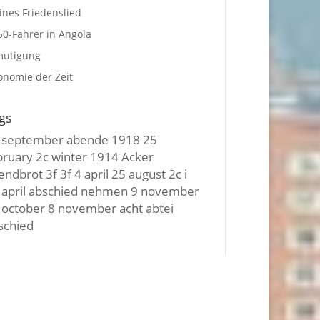
ines Friedenslied
0-Fahrer in Angola
mutigung
nomie der Zeit
gs
 september
abende
1918
25
bruary
2c winter
1914
Acker
endbrot
3f 3f
4 april
25 august
2c i
april
abschied nehmen
9 november
 october
8 november
acht
abtei
schied