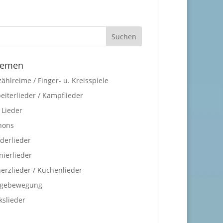
hemen
ählreime / Finger- u. Kreisspiele
eiterlieder / Kampflieder
 Lieder
nons
derlieder
nierlieder
erzlieder / Küchenlieder
ngebewegung
kslieder