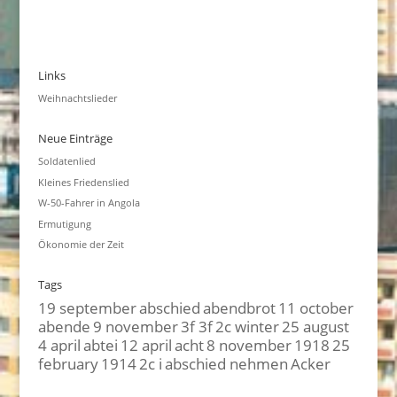
Links
Weihnachtslieder
Neue Einträge
Soldatenlied
Kleines Friedenslied
W-50-Fahrer in Angola
Ermutigung
Ökonomie der Zeit
Tags
19 september
abschied
abendbrot
11 october
abende
9 november
3f 3f
2c winter
25 august
4 april
abtei
12 april
acht
8 november
1918
25
february
1914
2c i
abschied nehmen
Acker