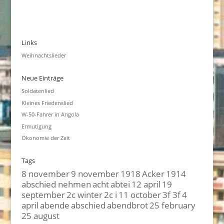
Links
Weihnachtslieder
Neue Einträge
Soldatenlied
Kleines Friedenslied
W-50-Fahrer in Angola
Ermutigung
Ökonomie der Zeit
Tags
8 november
9 november
1918
Acker
1914
abschied nehmen
acht
abtei
12 april
19
september
2c winter
2c i
11 october
3f 3f
4
april
abende
abschied
abendbrot
25 february
25 august