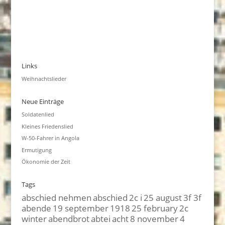
Links
Weihnachtslieder
Neue Einträge
Soldatenlied
Kleines Friedenslied
W-50-Fahrer in Angola
Ermutigung
Ökonomie der Zeit
Tags
abschied nehmen
abschied
2c i
25 august
3f 3f
abende
19 september
1918
25 february
2c
winter
abendbrot
abtei
acht
8 november
4