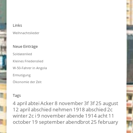
Links
Weihnachtslieder
Neue Einträge
Soldatenlied
Kleines Friedenslied
W-50-Fahrer in Angola
Ermutigung
Ökonomie der Zeit
Tags
4 april
abtei
Acker
8 november
3f 3f
25 august
12 april
abschied nehmen
1918
abschied
2c
winter
2c i
9 november
abende
1914
acht
11
october
19 september
abendbrot
25 february