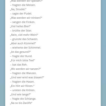
„Was werden wir speisen?“
– fragten die Meisen.
„Na, Strudel.“
– sagte der Pudel.
„Was werden wir trinken?“
– sangen die Finken.
„Viel helles Bier!“
– brüllte der Stier.
„Nein, viel mehr Wein!“
– grunzte das Schwein.
„Aber auch Kümmel!“
– wieherte der Schimmel.
„Ist das gesund?“
– fragte der Hund.
„Für mich bitte Tee!“
– bat das Reh.
„Wo werden wir tanzen?“
– fragten die Wanzen.
„Und wer wird was blasen?“
– fragten die Hasen.
„Ein Hirt wir flöten.“
– unkten die Kröten.
„Und wie lange?“
– fragte die Schlange.
„Na so bis Zwölfe“