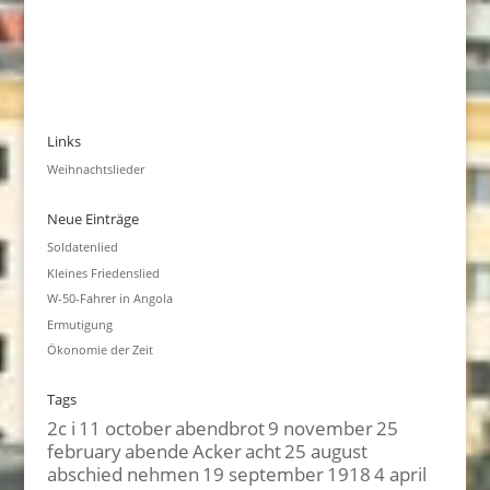
Links
Weihnachtslieder
Neue Einträge
Soldatenlied
Kleines Friedenslied
W-50-Fahrer in Angola
Ermutigung
Ökonomie der Zeit
Tags
2c i
11 october
abendbrot
9 november
25
february
abende
Acker
acht
25 august
abschied nehmen
19 september
1918
4 april