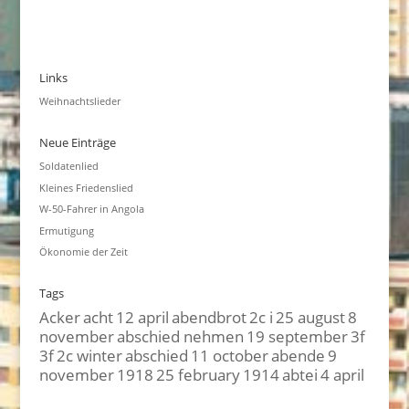
Links
Weihnachtslieder
Neue Einträge
Soldatenlied
Kleines Friedenslied
W-50-Fahrer in Angola
Ermutigung
Ökonomie der Zeit
Tags
Acker
acht
12 april
abendbrot
2c i
25 august
8
november
abschied nehmen
19 september
3f
3f
2c winter
abschied
11 october
abende
9
november
1918
25 february
1914
abtei
4 april