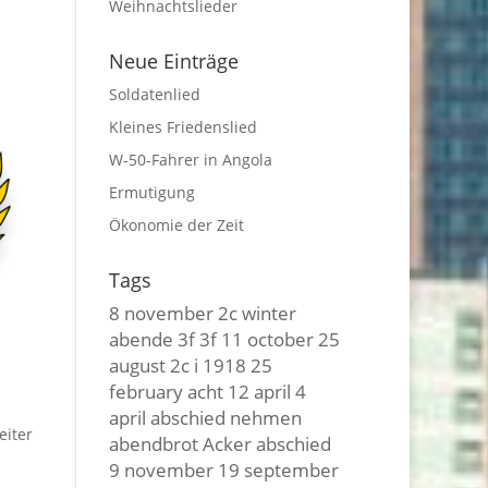
Weihnachtslieder
Neue Einträge
Soldatenlied
Kleines Friedenslied
W-50-Fahrer in Angola
Ermutigung
Ökonomie der Zeit
Tags
8 november
2c winter
abende
3f 3f
11 october
25
august
2c i
1918
25
february
acht
12 april
4
april
abschied nehmen
eiter
abendbrot
Acker
abschied
9 november
19 september