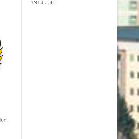
1914
abtei
ldum,