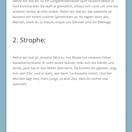
Nehm wir mal an, so ein Langstreckenläufer läuft tausend Meter in
fünf Komma drei. Da läuft er gemütlich, schaut sich noch um und die
anderen laufen an ihm vorbei. Nehm wir mal an, das passierte im
Ausland mit einem unserer Spitzenstars. Ja, da sagten doch alle,
Mensch, bleib du zu Hause, erspar uns Devisen und die Blamage.
2. Strophe:
Nehm wir mal an, jemand fährt zu ’ner Messe mit unserem fetten
Kassettentonband. Er sieht andre Stände, reibt sich die Hände und
denkt, jetzt hat er den Markt überrannt. Da kommt ein Japaner, zeigt
ihm sein Ohr, und er sieht, wie darin ’ne Kassette rotiert. Und der
Minister sagt ihm, mein Junge, es wird Zeit, dass ihr vorher mal
spioniert.