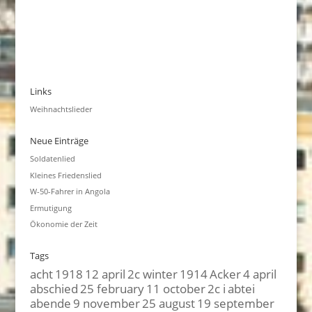
Links
Weihnachtslieder
Neue Einträge
Soldatenlied
Kleines Friedenslied
W-50-Fahrer in Angola
Ermutigung
Ökonomie der Zeit
Tags
acht
1918
12 april
2c winter
1914
Acker
4 april
abschied
25 february
11 october
2c i
abtei
abende
9 november
25 august
19 september