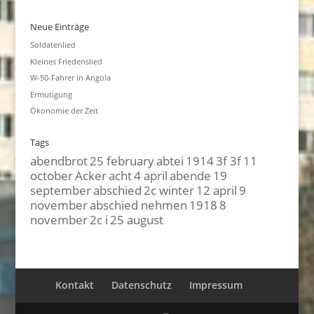
Neue Einträge
Soldatenlied
Kleines Friedenslied
W-50-Fahrer in Angola
Ermutigung
Ökonomie der Zeit
Tags
abendbrot
25 february
abtei
1914
3f 3f
11
october
Acker
acht
4 april
abende
19
september
abschied
2c winter
12 april
9
november
abschied nehmen
1918
8
november
2c i
25 august
Kontakt
Datenschutz
Impressum