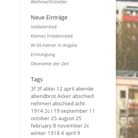
Weihnachtslieder
Neue Einträge
Soldatenlied
Kleines Friedenslied
W-50-Fahrer in Angola
Ermutigung
Ökonomie der Zeit
Tags
3f 3f
abtei
12 april
abende
abendbrot
Acker
abschied
nehmen
abschied
acht
1914
2c i
19 september
11
october
25 august
25
february
8 november
2c
winter
1918
4 april
9