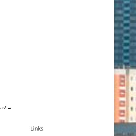
as!
→
Links