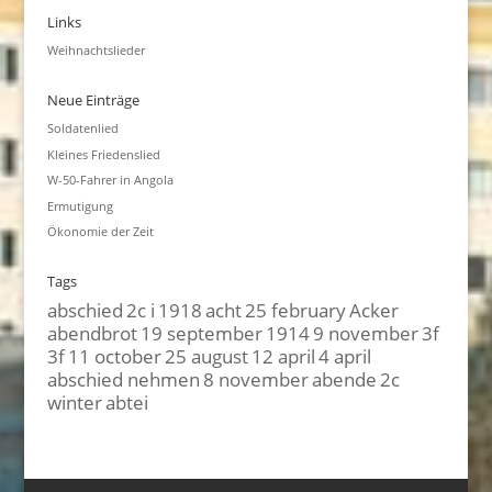
Links
Weihnachtslieder
Neue Einträge
Soldatenlied
Kleines Friedenslied
W-50-Fahrer in Angola
Ermutigung
Ökonomie der Zeit
Tags
abschied
2c i
1918
acht
25 february
Acker
abendbrot
19 september
1914
9 november
3f
3f
11 october
25 august
12 april
4 april
abschied nehmen
8 november
abende
2c
winter
abtei