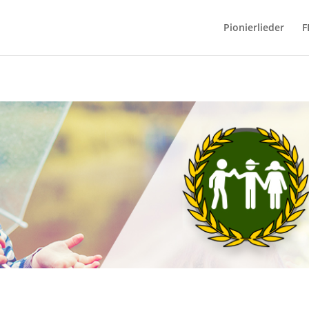
Pionierlieder
F