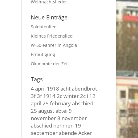
Weihnachtslieder
Neue Einträge
Soldatenlied
Kleines Friedenslied
W-50-Fahrer in Angola
Ermutigung
Ökonomie der Zeit
Tags
4 april
1918
acht
abendbrot
3f 3f
1914
2c winter
2c i
12
april
25 february
abschied
25 august
abtei
9
november
8 november
abschied nehmen
19
september
abende
Acker