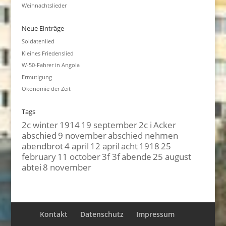
Weihnachtslieder
Neue Einträge
Soldatenlied
Kleines Friedenslied
W-50-Fahrer in Angola
Ermutigung
Ökonomie der Zeit
Tags
2c winter
1914
19 september
2c i
Acker
abschied
9 november
abschied nehmen
abendbrot
4 april
12 april
acht
1918
25
february
11 october
3f 3f
abende
25 august
abtei
8 november
Kontakt
Datenschutz
Impressum