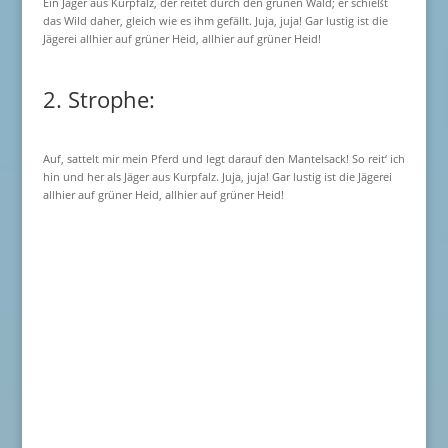
Ein Jäger aus Kurpfalz, der reitet durch den grünen Wald; er schießt
das Wild daher, gleich wie es ihm gefällt. Juja, juja! Gar lustig ist die
Jägerei allhier auf grüner Heid, allhier auf grüner Heid!
2. Strophe:
Auf, sattelt mir mein Pferd und legt darauf den Mantelsack! So reit‘ ich
hin und her als Jäger aus Kurpfalz. Juja, juja! Gar lustig ist die Jägerei
allhier auf grüner Heid, allhier auf grüner Heid!