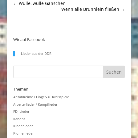
←
Wulle, wulle Gänschen
Wenn alle Brünnlein fließen
→
Wir auf Facebook
Lieder aus der DDR
Themen
Abzählreime / Finger- u. Kreisspiele
Arbeiterlieder / Kampflieder
FDJ Lieder
Kanons
Kinderlieder
Pionierlieder