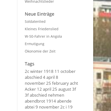
Weihnachtslieder
Neue Einträge
Soldatenlied
Kleines Friedenslied
W-50-Fahrer in Angola
Ermutigung
Ökonomie der Zeit
Tags
2c winter
1918
11 october
abschied
4 april
8
november
25 february
acht
Acker
12 april
25 august
3f
3f
abschied nehmen
abendbrot
1914
abende
abtei
9 november
2c i
19