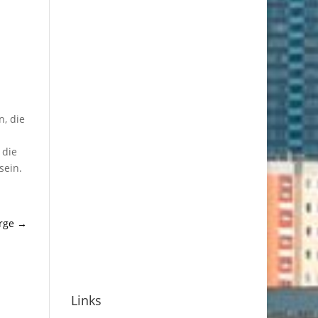
n, die
 die
sein.
rge
→
Links