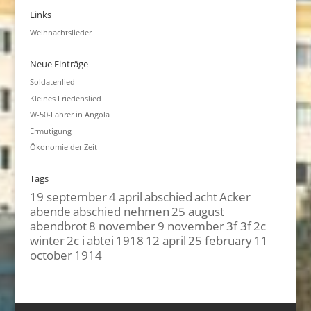
Links
Weihnachtslieder
Neue Einträge
Soldatenlied
Kleines Friedenslied
W-50-Fahrer in Angola
Ermutigung
Ökonomie der Zeit
Tags
19 september
4 april
abschied
acht
Acker
abende
abschied nehmen
25 august
abendbrot
8 november
9 november
3f 3f
2c
winter
2c i
abtei
1918
12 april
25 february
11
october
1914