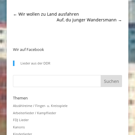
←
Wir wollen zu Land ausfahren
Auf, du junger Wandersmann
→
Wir auf Facebook
Lieder aus der DDR
Themen
Abzählreime / Finger- u. Kreisspiele
Arbeiterlieder / Kampflieder
FDJ Lieder
Kanons
Kinderlieder