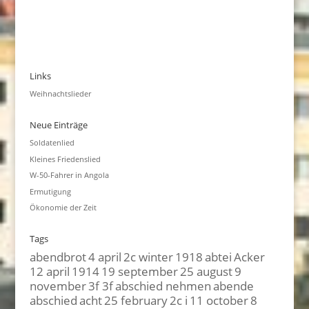
Links
Weihnachtslieder
Neue Einträge
Soldatenlied
Kleines Friedenslied
W-50-Fahrer in Angola
Ermutigung
Ökonomie der Zeit
Tags
abendbrot
4 april
2c winter
1918
abtei
Acker
12 april
1914
19 september
25 august
9
november
3f 3f
abschied nehmen
abende
abschied
acht
25 february
2c i
11 october
8