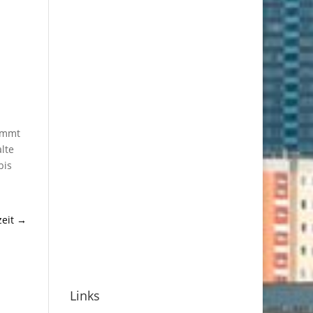
nimmt
lte
bis
eit
→
Links