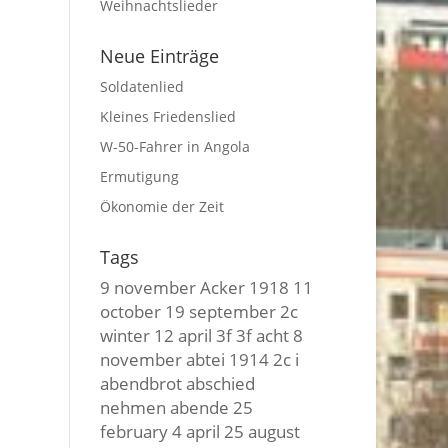
Weihnachtslieder
Neue Einträge
Soldatenlied
Kleines Friedenslied
W-50-Fahrer in Angola
Ermutigung
Ökonomie der Zeit
Tags
9 november
Acker
1918
11
october
19 september
2c
winter
12 april
3f 3f
acht
8
november
abtei
1914
2c i
abendbrot
abschied
nehmen
abende
25
february
4 april
25 august