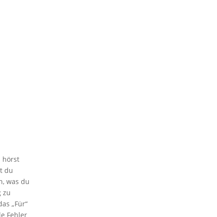
 hörst
t du
n, was du
g zu
das „Für“
le Fehler