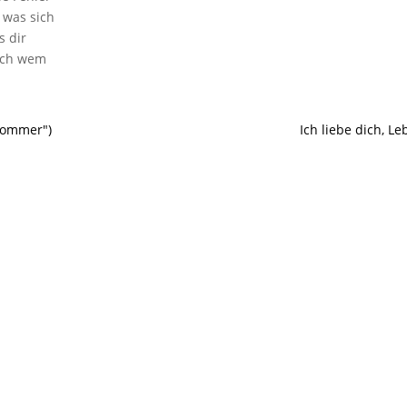
 was sich
s dir
auch wem
 Sommer")
Ich liebe dich, L