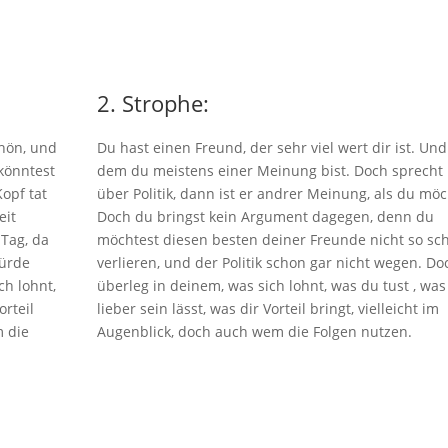
2. Strophe:
chön, und
Du hast einen Freund, der sehr viel wert dir ist. Und
könntest
dem du meistens einer Meinung bist. Doch sprecht 
Kopf tat
über Politik, dann ist er andrer Meinung, als du möc
eit
Doch du bringst kein Argument dagegen, denn du
Tag, da
möchtest diesen besten deiner Freunde nicht so sch
würde
verlieren, und der Politik schon gar nicht wegen. Do
ch lohnt,
überleg in deinem, was sich lohnt, was du tust , was
orteil
lieber sein lässt, was dir Vorteil bringt, vielleicht im
m die
Augenblick, doch auch wem die Folgen nutzen.