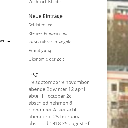
Weihnachtslieder
Neue Einträge
Soldatenlied
Kleines Friedenslied
eben
→
W-50-Fahrer in Angola
Ermutigung
Ökonomie der Zeit
Tags
19 september
9 november
abende
2c winter
12 april
abtei
11 october
2c i
abschied nehmen
8
november
Acker
acht
abendbrot
25 february
abschied
1918
25 august
3f