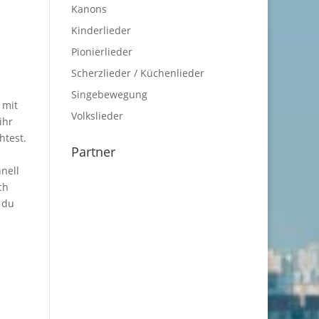
Kanons
Kinderlieder
Pionierlieder
Scherzlieder / Küchenlieder
Singebewegung
 mit
Volkslieder
ihr
htest.
Partner
nell
ch
 du