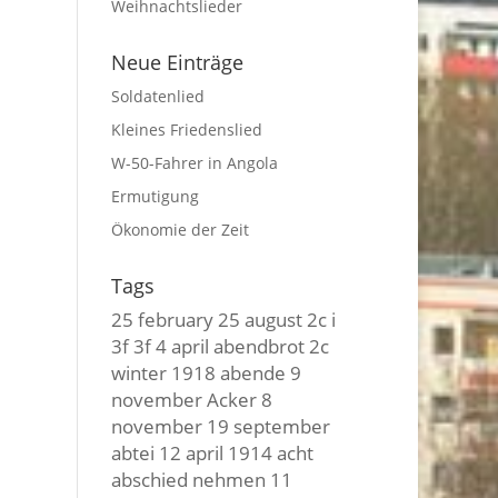
Weihnachtslieder
Neue Einträge
Soldatenlied
Kleines Friedenslied
W-50-Fahrer in Angola
Ermutigung
Ökonomie der Zeit
Tags
25 february
25 august
2c i
3f 3f
4 april
abendbrot
2c
winter
1918
abende
9
november
Acker
8
november
19 september
abtei
12 april
1914
acht
abschied nehmen
11