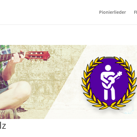
Pionierlieder
F
lz