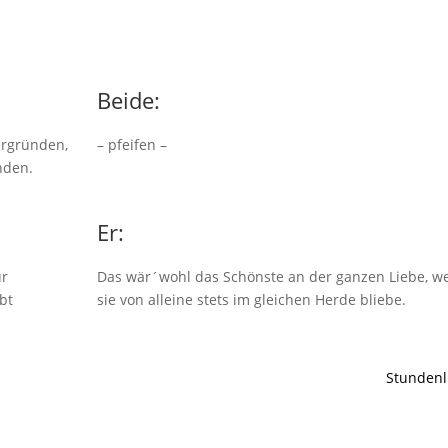
Beide:
ergründen,
– pfeifen –
nden.
Er:
ür
Das wär´wohl das Schönste an der ganzen Liebe, w
bt
sie von alleine stets im gleichen Herde bliebe.
Stundenl