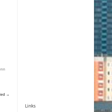
enn
ied
→
Links