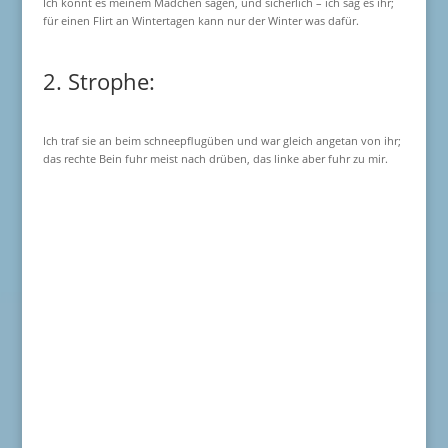
Ich könnt es meinem Mädchen sagen, und sicherlich – ich sag es ihr;
für einen Flirt an Wintertagen kann nur der Winter was dafür.
2. Strophe:
Ich traf sie an beim schneepflugüben und war gleich angetan von ihr;
das rechte Bein fuhr meist nach drüben, das linke aber fuhr zu mir.