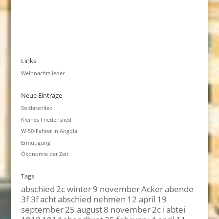
Links
Weihnachtslieder
Neue Einträge
Soldatenlied
Kleines Friedenslied
W-50-Fahrer in Angola
Ermutigung
Ökonomie der Zeit
Tags
abschied
2c winter
9 november
Acker
abende
3f 3f
acht
abschied nehmen
12 april
19
september
25 august
8 november
2c i
abtei