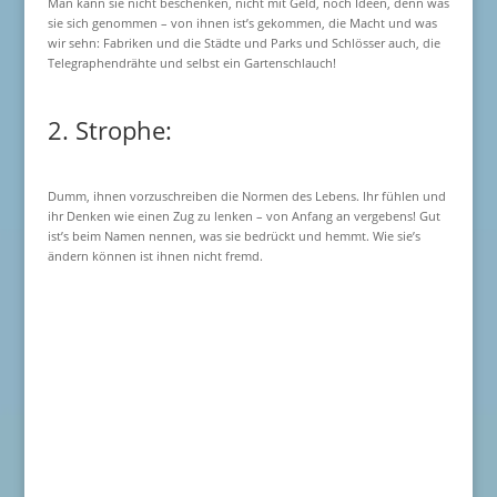
Man kann sie nicht beschenken, nicht mit Geld, noch Ideen, denn was
sie sich genommen – von ihnen ist’s gekommen, die Macht und was
wir sehn: Fabriken und die Städte und Parks und Schlösser auch, die
Telegraphendrähte und selbst ein Gartenschlauch!
2. Strophe:
Dumm, ihnen vorzuschreiben die Normen des Lebens. Ihr fühlen und
ihr Denken wie einen Zug zu lenken – von Anfang an vergebens! Gut
ist’s beim Namen nennen, was sie bedrückt und hemmt. Wie sie’s
ändern können ist ihnen nicht fremd.