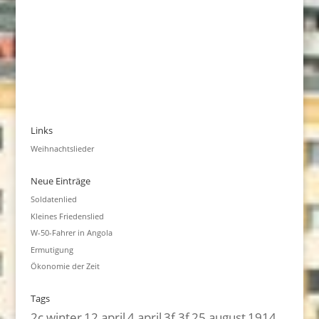
Links
Weihnachtslieder
Neue Einträge
Soldatenlied
Kleines Friedenslied
W-50-Fahrer in Angola
Ermutigung
Ökonomie der Zeit
Tags
2c winter
12 april
4 april
3f 3f
25 august
1914