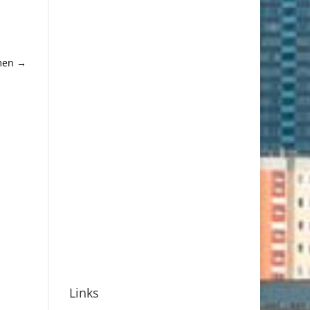
men
→
Links