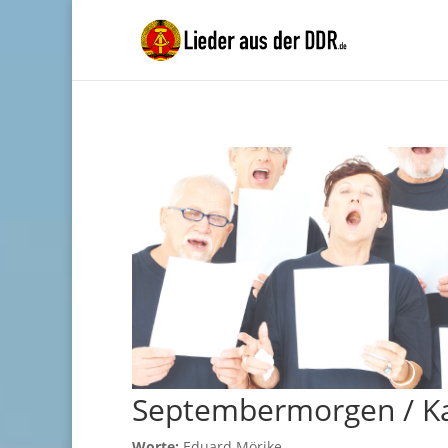
Septembermorgen / K
Worte:
Eduard Mörike