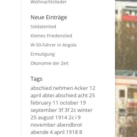
Weihnachtslieder
Neue Einträge
Soldatenlied
Kleines Friedenslied
W-50-Fahrer in Angola
Ermutigung
Ökonomie der Zeit
Tags
abschied nehmen
Acker
12
april
abtei
abschied
acht
25
february
11 october
19
september
3f 3f
2c winter
25 august
1914
2c i
9
november
abendbrot
abende
4 april
1918
8