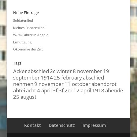
Neue Einträge
Soldatenlied
Kleines Friedenslied
W-50-Fahrer in Angola
Ermutigung
Ökonomie der Zeit
Tags
Acker
abschied
2c winter
8 november
19
september
1914
25 february
abschied
nehmen
9 november
11 october
abendbrot
abtei
acht
4 april
3f 3f
2c i
12 april
1918
abende
25 august
Kontakt
Datenschutz
Impressum