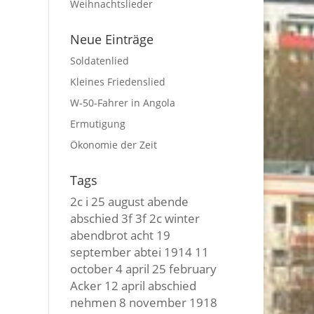
Weihnachtslieder
Neue Einträge
Soldatenlied
Kleines Friedenslied
W-50-Fahrer in Angola
Ermutigung
Ökonomie der Zeit
Tags
2c i
25 august
abende
abschied
3f 3f
2c winter
abendbrot
acht
19
september
abtei
1914
11
october
4 april
25 february
Acker
12 april
abschied
nehmen
8 november
1918