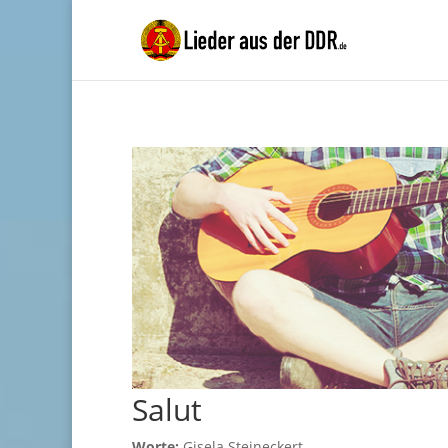
Salut
Worte:
Gisela Steineckert