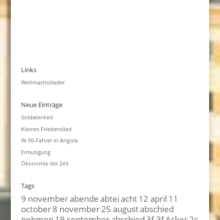
Links
Weihnachtslieder
Neue Einträge
Soldatenlied
Kleines Friedenslied
W-50-Fahrer in Angola
Ermutigung
Ökonomie der Zeit
Tags
9 november
abende
abtei
acht
12 april
11
october
8 november
25 august
abschied
nehmen
19 september
abschied
3f 3f
Acker
2c