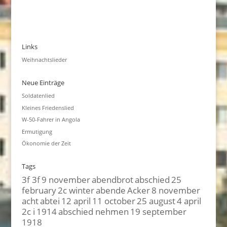
Links
Weihnachtslieder
Neue Einträge
Soldatenlied
Kleines Friedenslied
W-50-Fahrer in Angola
Ermutigung
Ökonomie der Zeit
Tags
3f 3f
9 november
abendbrot
abschied
25
february
2c winter
abende
Acker
8 november
acht
abtei
12 april
11 october
25 august
4 april
2c i
1914
abschied nehmen
19 september
1918