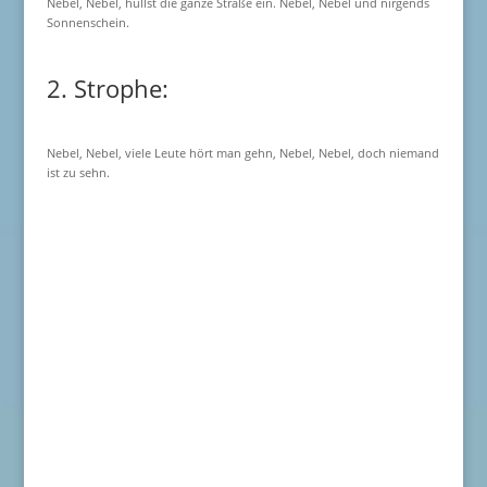
Nebel, Nebel, hüllst die ganze Straße ein. Nebel, Nebel und nirgends
Sonnenschein.
2. Strophe:
Nebel, Nebel, viele Leute hört man gehn, Nebel, Nebel, doch niemand
ist zu sehn.