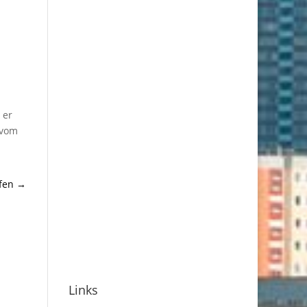
 er
 vom
fen
→
Links