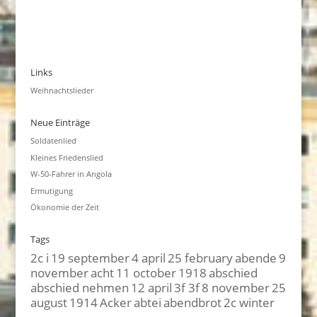
Links
Weihnachtslieder
Neue Einträge
Soldatenlied
Kleines Friedenslied
W-50-Fahrer in Angola
Ermutigung
Ökonomie der Zeit
Tags
2c i
19 september
4 april
25 february
abende
9
november
acht
11 october
1918
abschied
abschied nehmen
12 april
3f 3f
8 november
25
august
1914
Acker
abtei
abendbrot
2c winter