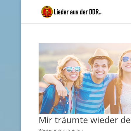
Mir träumte wieder de
Worte:
Heinrich Heine