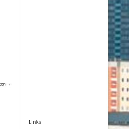
ten
→
Links