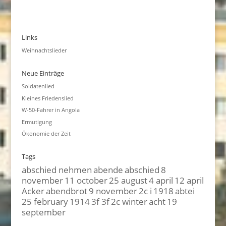
Links
Weihnachtslieder
Neue Einträge
Soldatenlied
Kleines Friedenslied
W-50-Fahrer in Angola
Ermutigung
Ökonomie der Zeit
Tags
abschied nehmen
abende
abschied
8
november
11 october
25 august
4 april
12 april
Acker
abendbrot
9 november
2c i
1918
abtei
25 february
1914
3f 3f
2c winter
acht
19
september