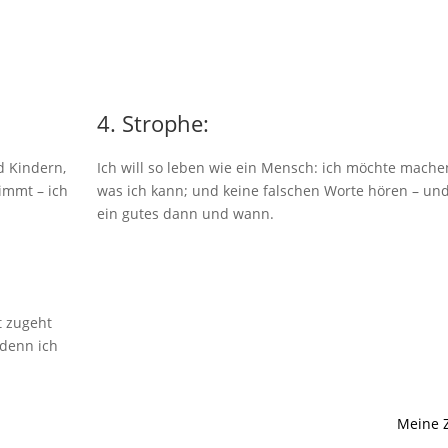
4. Strophe:
d Kindern,
Ich will so leben wie ein Mensch: ich möchte mache
immt – ich
was ich kann; und keine falschen Worte hören – un
ein gutes dann und wann.
t zugeht
 denn ich
Meine Z