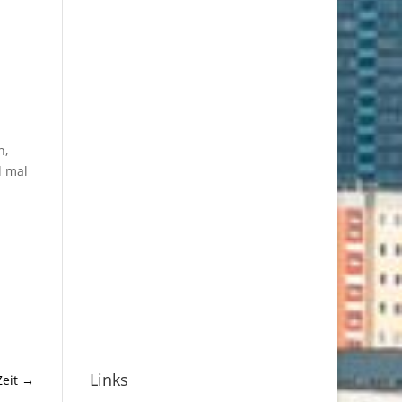
n,
d mal
Links
eit
→