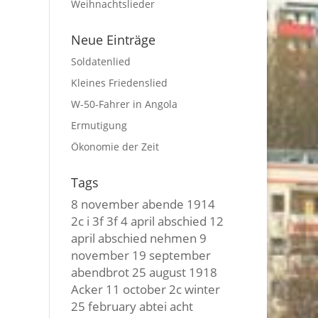
Weihnachtslieder
Neue Einträge
Soldatenlied
Kleines Friedenslied
W-50-Fahrer in Angola
Ermutigung
Ökonomie der Zeit
Tags
8 november
abende
1914
2c i
3f 3f
4 april
abschied
12
april
abschied nehmen
9
november
19 september
abendbrot
25 august
1918
Acker
11 october
2c winter
25 february
abtei
acht