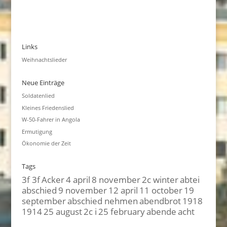
Links
Weihnachtslieder
Neue Einträge
Soldatenlied
Kleines Friedenslied
W-50-Fahrer in Angola
Ermutigung
Ökonomie der Zeit
Tags
3f 3f
Acker
4 april
8 november
2c winter
abtei
abschied
9 november
12 april
11 october
19
september
abschied nehmen
abendbrot
1918
1914
25 august
2c i
25 february
abende
acht