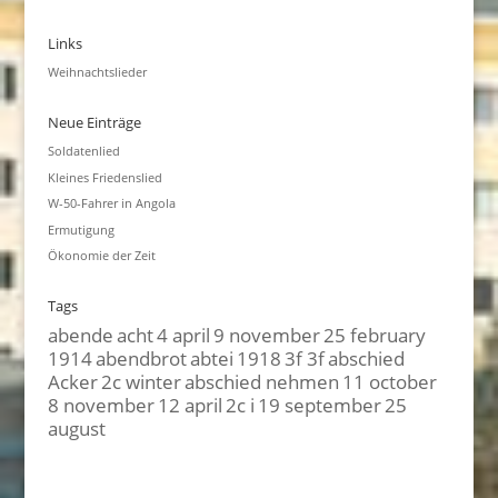
Links
Weihnachtslieder
Neue Einträge
Soldatenlied
Kleines Friedenslied
W-50-Fahrer in Angola
Ermutigung
Ökonomie der Zeit
Tags
abende
acht
4 april
9 november
25 february
1914
abendbrot
abtei
1918
3f 3f
abschied
Acker
2c winter
abschied nehmen
11 october
8 november
12 april
2c i
19 september
25
august