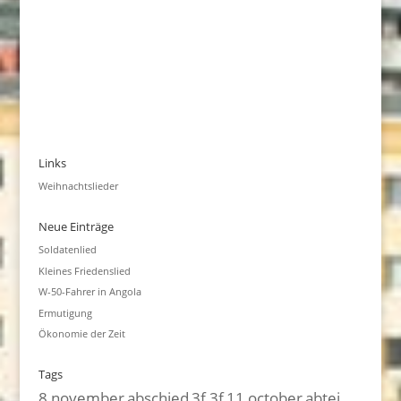
Links
Weihnachtslieder
Neue Einträge
Soldatenlied
Kleines Friedenslied
W-50-Fahrer in Angola
Ermutigung
Ökonomie der Zeit
Tags
8 november
abschied
3f 3f
11 october
abtei