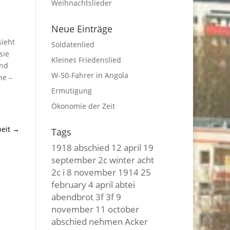
Weihnachtslieder
Neue Einträge
e
sieht
Soldatenlied
sie
Kleines Friedenslied
und
W-50-Fahrer in Angola
he –
Ermutigung
Ökonomie der Zeit
eit
→
Tags
1918
abschied
12 april
19
september
2c winter
acht
2c i
8 november
1914
25
february
4 april
abtei
abendbrot
3f 3f
9
november
11 october
abschied nehmen
Acker