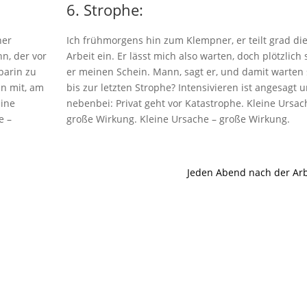
6. Strophe:
ner
Ich frühmorgens hin zum Klempner, er teilt grad di
n, der vor
Arbeit ein. Er lässt mich also warten, doch plötzlich 
barin zu
er meinen Schein. Mann, sagt er, und damit warten 
in mit, am
bis zur letzten Strophe? Intensivieren ist angesagt 
eine
nebenbei: Privat geht vor Katastrophe. Kleine Ursac
e –
große Wirkung. Kleine Ursache – große Wirkung.
Jeden Abend nach der Arb