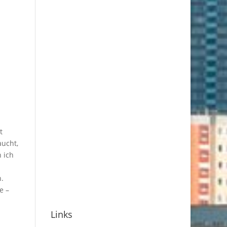
t
aucht,
 ich
.
e –
Links