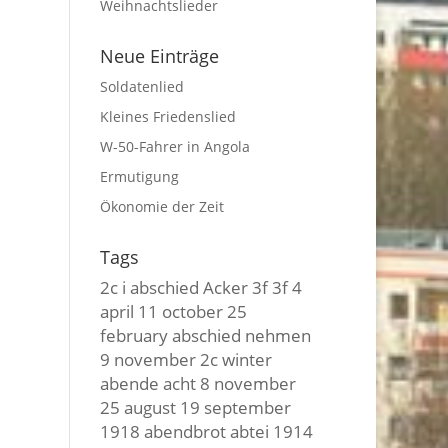
Weihnachtslieder
Neue Einträge
Soldatenlied
Kleines Friedenslied
W-50-Fahrer in Angola
Ermutigung
Ökonomie der Zeit
Tags
2c i
abschied
Acker
3f 3f
4
april
11 october
25
february
abschied nehmen
9 november
2c winter
abende
acht
8 november
25 august
19 september
1918
abendbrot
abtei
1914