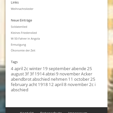
Links
Weihnachtslieder
Neue Einträge
Soldatenlied
Kleines Friedenslied
W-50-Fahrer in Angola
Ermutigung
Ökonomie der Zeit
Tags
4 april
2c winter
19 september
abende
25
august
3f 3f
1914
abtei
9 november
Acker
abendbrot
abschied nehmen
11 october
25
february
acht
1918
12 april
8 november
2c i
abschied