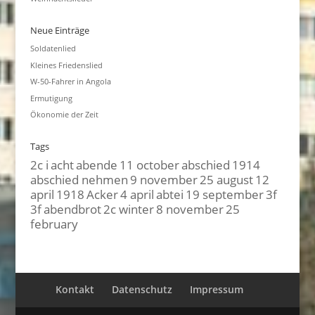
Neue Einträge
Soldatenlied
Kleines Friedenslied
W-50-Fahrer in Angola
Ermutigung
Ökonomie der Zeit
Tags
2c i
acht
abende
11 october
abschied
1914
abschied nehmen
9 november
25 august
12
april
1918
Acker
4 april
abtei
19 september
3f
3f
abendbrot
2c winter
8 november
25
february
Kontakt
Datenschutz
Impressum