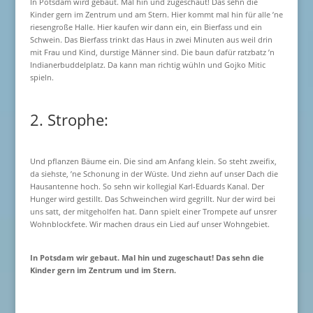
In Potsdam wird gebaut. Mal hin und zugeschaut! Das sehn die
Kinder gern im Zentrum und am Stern. Hier kommt mal hin für alle ’ne
riesengroße Halle. Hier kaufen wir dann ein, ein Bierfass und ein
Schwein. Das Bierfass trinkt das Haus in zwei Minuten aus weil drin
mit Frau und Kind, durstige Männer sind. Die baun dafür ratzbatz ’n
Indianerbuddelplatz. Da kann man richtig wühln und Gojko Mitic
spieln.
2. Strophe:
Und pflanzen Bäume ein. Die sind am Anfang klein. So steht zweifix,
da siehste, ’ne Schonung in der Wüste. Und ziehn auf unser Dach die
Hausantenne hoch. So sehn wir kollegial Karl-Eduards Kanal. Der
Hunger wird gestillt. Das Schweinchen wird gegrillt. Nur der wird bei
uns satt, der mitgeholfen hat. Dann spielt einer Trompete auf unsrer
Wohnblockfete. Wir machen draus ein Lied auf unser Wohngebiet.
In Potsdam wir gebaut. Mal hin und zugeschaut! Das sehn die
Kinder gern im Zentrum und im Stern.