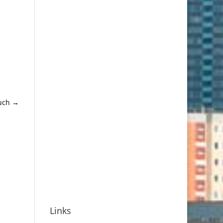
uch
→
Links