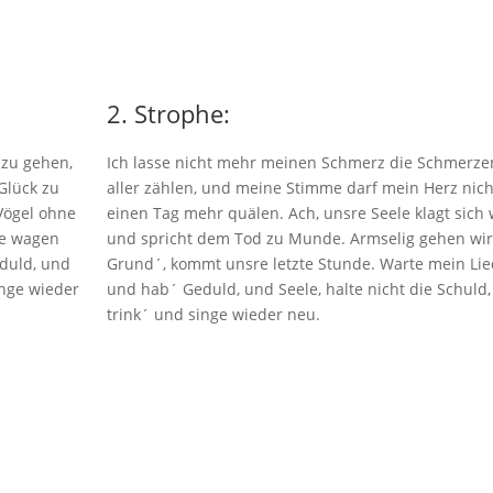
2. Strophe:
 zu gehen,
Ich lasse nicht mehr meinen Schmerz die Schmerze
Glück zu
aller zählen, und meine Stimme darf mein Herz nich
Vögel ohne
einen Tag mehr quälen. Ach, unsre Seele klagt sich
ie wagen
und spricht dem Tod zu Munde. Armselig gehen wir
eduld, und
Grund´, kommt unsre letzte Stunde. Warte mein Lie
inge wieder
und hab´ Geduld, und Seele, halte nicht die Schuld
trink´ und singe wieder neu.