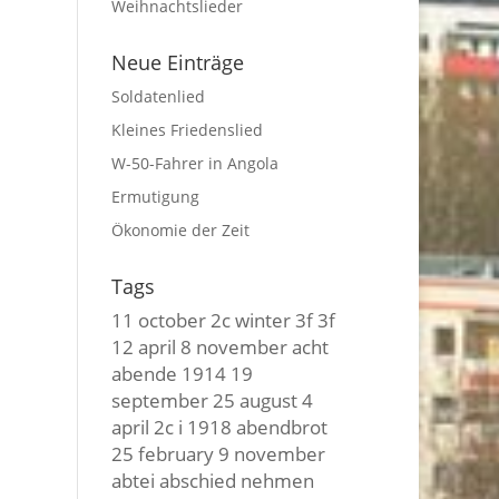
Weihnachtslieder
Neue Einträge
Soldatenlied
Kleines Friedenslied
W-50-Fahrer in Angola
Ermutigung
Ökonomie der Zeit
Tags
11 october
2c winter
3f 3f
12 april
8 november
acht
abende
1914
19
september
25 august
4
april
2c i
1918
abendbrot
25 february
9 november
abtei
abschied nehmen