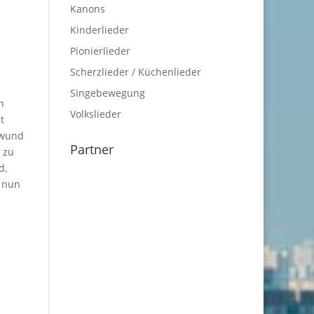
Kanons
Kinderlieder
Pionierlieder
Scherzlieder / Küchenlieder
Singebewegung
n
Volkslieder
t
 wund
Partner
 zu
d,
, nun