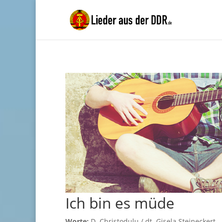
Ich bin es müde
Worte:
D. Christodulu / dt. Gisela Steineckert