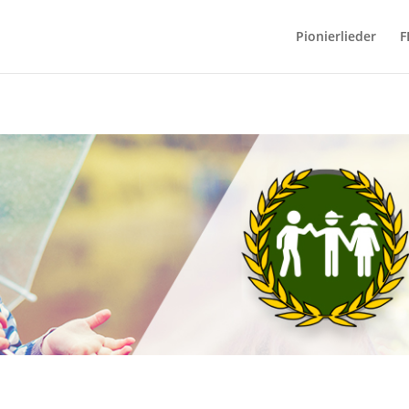
Pionierlieder
F