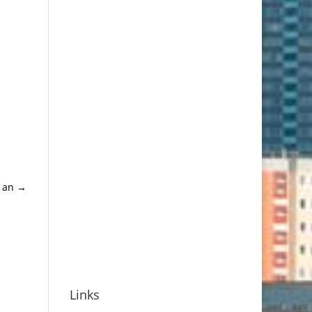
 an
→
Links