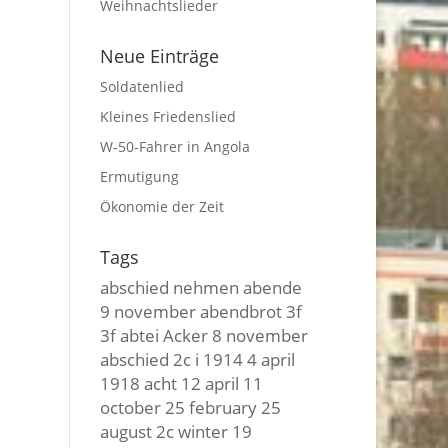
Weihnachtslieder
Neue Einträge
Soldatenlied
Kleines Friedenslied
W-50-Fahrer in Angola
Ermutigung
Ökonomie der Zeit
Tags
abschied nehmen
abende
9 november
abendbrot
3f
3f
abtei
Acker
8 november
abschied
2c i
1914
4 april
1918
acht
12 april
11
october
25 february
25
august
2c winter
19