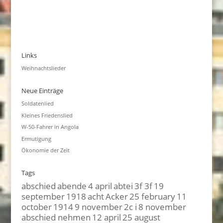
Links
Weihnachtslieder
Neue Einträge
Soldatenlied
Kleines Friedenslied
W-50-Fahrer in Angola
Ermutigung
Ökonomie der Zeit
Tags
abschied
abende
4 april
abtei
3f 3f
19
september
1918
acht
Acker
25 february
11
october
1914
9 november
2c i
8 november
abschied nehmen
12 april
25 august