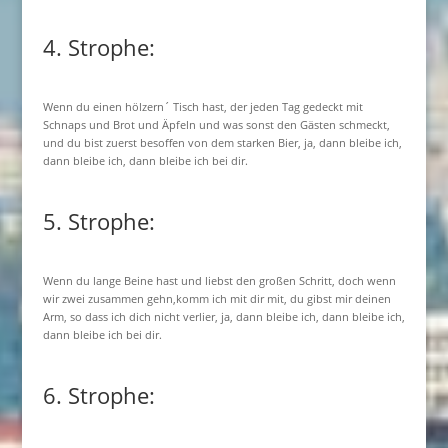
4. Strophe:
Wenn du einen hölzern´ Tisch hast, der jeden Tag gedeckt mit
Schnaps und Brot und Äpfeln und was sonst den Gästen schmeckt,
und du bist zuerst besoffen von dem starken Bier, ja, dann bleibe ich,
dann bleibe ich, dann bleibe ich bei dir.
5. Strophe:
Wenn du lange Beine hast und liebst den großen Schritt, doch wenn
wir zwei zusammen gehn,komm ich mit dir mit, du gibst mir deinen
Arm, so dass ich dich nicht verlier, ja, dann bleibe ich, dann bleibe ich,
dann bleibe ich bei dir.
6. Strophe: