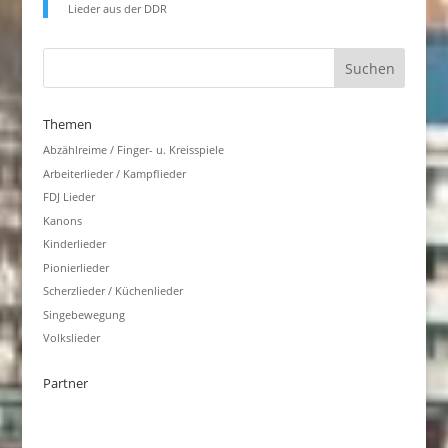
Lieder aus der DDR
Themen
Abzählreime / Finger- u. Kreisspiele
Arbeiterlieder / Kampflieder
FDJ Lieder
Kanons
Kinderlieder
Pionierlieder
Scherzlieder / Küchenlieder
Singebewegung
Volkslieder
Partner