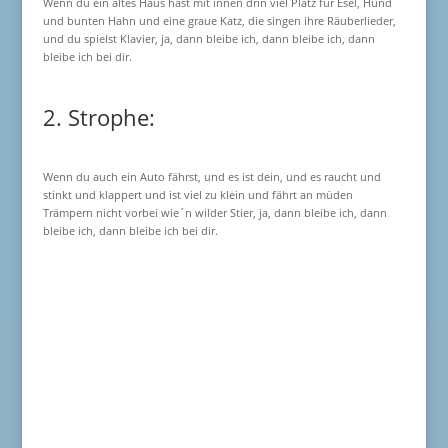
Wenn du ein altes Haus hast mit innen drin viel Platz für Esel, Hund
und bunten Hahn und eine graue Katz, die singen ihre Räuberlieder,
und du spielst Klavier, ja, dann bleibe ich, dann bleibe ich, dann
bleibe ich bei dir.
2. Strophe:
Wenn du auch ein Auto fährst, und es ist dein, und es raucht und
stinkt und klappert und ist viel zu klein und fährt an müden
Trämpern nicht vorbei wie´n wilder Stier, ja, dann bleibe ich, dann
bleibe ich, dann bleibe ich bei dir.