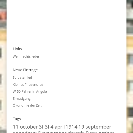
Links
Weihnachtslieder
Neue Einträge
Soldatenlied
Kleines Friedenslied
W-50-Fahrer in Angola
Ermutigung
Ökonomie der Zeit
Tags
11 october
3f 3f
4 april
1914
19 september
abendbrot
8 november
abende
9 november