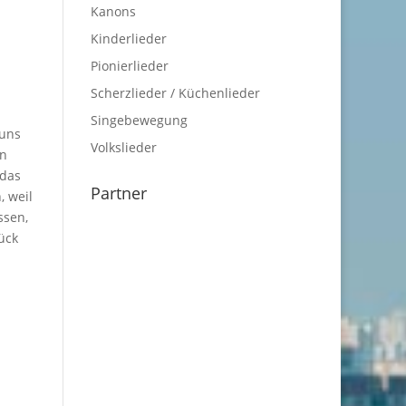
Kanons
Kinderlieder
Pionierlieder
Scherzlieder / Küchenlieder
Singebewegung
 uns
Volkslieder
hn
 das
Partner
, weil
ssen,
ück