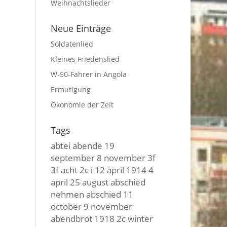
Weihnachtslieder
Neue Einträge
Soldatenlied
Kleines Friedenslied
W-50-Fahrer in Angola
Ermutigung
Ökonomie der Zeit
Tags
abtei
abende
19
september
8 november
3f
3f
acht
2c i
12 april
1914
4
april
25 august
abschied
nehmen
abschied
11
october
9 november
abendbrot
1918
2c winter