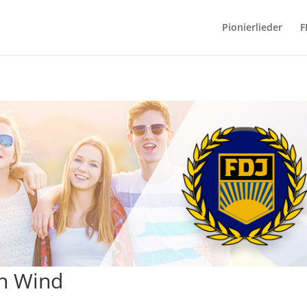
Pionierlieder
F
en Wind