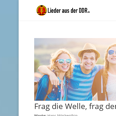
Frag die Welle, frag d
Worte:
Hans Möskenthin