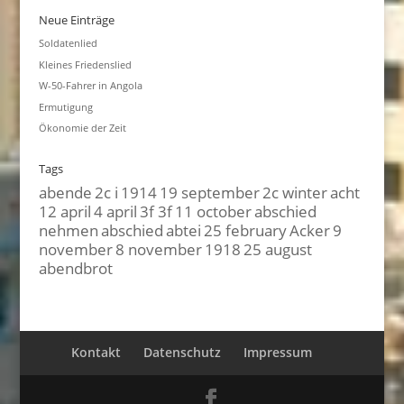
Neue Einträge
Soldatenlied
Kleines Friedenslied
W-50-Fahrer in Angola
Ermutigung
Ökonomie der Zeit
Tags
abende
2c i
1914
19 september
2c winter
acht
12 april
4 april
3f 3f
11 october
abschied
nehmen
abschied
abtei
25 february
Acker
9
november
8 november
1918
25 august
abendbrot
Kontakt
Datenschutz
Impressum