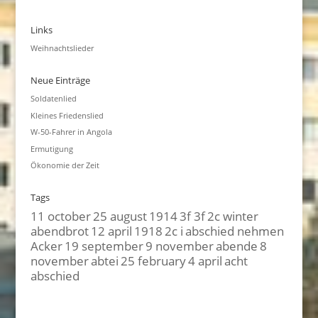
Links
Weihnachtslieder
Neue Einträge
Soldatenlied
Kleines Friedenslied
W-50-Fahrer in Angola
Ermutigung
Ökonomie der Zeit
Tags
11 october
25 august
1914
3f 3f
2c winter
abendbrot
12 april
1918
2c i
abschied nehmen
Acker
19 september
9 november
abende
8
november
abtei
25 february
4 april
acht
abschied