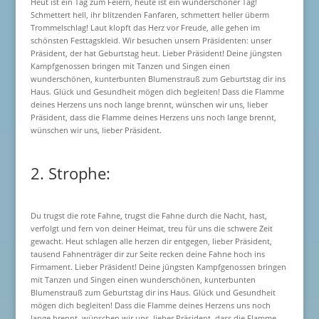
Heut ist ein Tag zum Feiern, heute ist ein wunderschöner Tag!
Schmettert hell, ihr blitzenden Fanfaren, schmettert heller überm
Trommelschlag! Laut klopft das Herz vor Freude, alle gehen im
schönsten Festtagskleid. Wir besuchen unsern Präsidenten: unser
Präsident, der hat Geburtstag heut. Lieber Präsident! Deine jüngsten
Kampfgenossen bringen mit Tanzen und Singen einen
wunderschönen, kunterbunten Blumenstrauß zum Geburtstag dir ins
Haus. Glück und Gesundheit mögen dich begleiten! Dass die Flamme
deines Herzens uns noch lange brennt, wünschen wir uns, lieber
Präsident, dass die Flamme deines Herzens uns noch lange brennt,
wünschen wir uns, lieber Präsident.
2. Strophe:
Du trugst die rote Fahne, trugst die Fahne durch die Nacht, hast,
verfolgt und fern von deiner Heimat, treu für uns die schwere Zeit
gewacht. Heut schlagen alle herzen dir entgegen, lieber Präsident,
tausend Fahnenträger dir zur Seite recken deine Fahne hoch ins
Firmament. Lieber Präsident! Deine jüngsten Kampfgenossen bringen
mit Tanzen und Singen einen wunderschönen, kunterbunten
Blumenstrauß zum Geburtstag dir ins Haus. Glück und Gesundheit
mögen dich begleiten! Dass die Flamme deines Herzens uns noch
lange brennt, wünschen wir uns, lieber Präsident, dass die Flamme