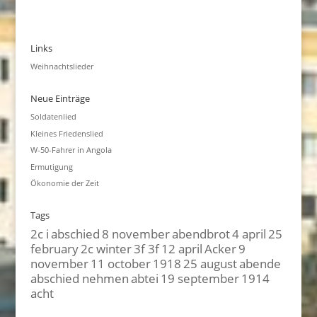
Links
Weihnachtslieder
Neue Einträge
Soldatenlied
Kleines Friedenslied
W-50-Fahrer in Angola
Ermutigung
Ökonomie der Zeit
Tags
2c i
abschied
8 november
abendbrot
4 april
25
february
2c winter
3f 3f
12 april
Acker
9
november
11 october
1918
25 august
abende
abschied nehmen
abtei
19 september
1914
acht